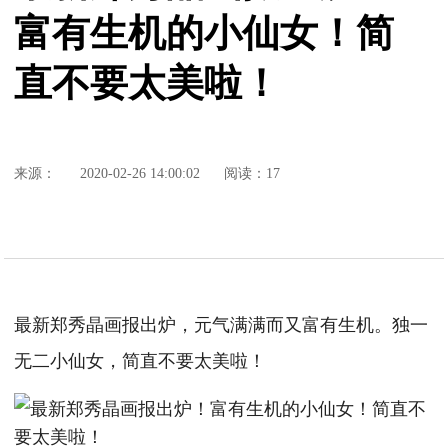
富有生机的小仙女！简
直不要太美啦！
来源：
2020-02-26 14:00:02
阅读：17
最新郑秀晶画报出炉，元气满满而又富有生机。独一
无二小仙女，简直不要太美啦！