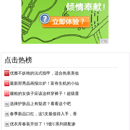
广告
点击热榜
优雅不妖艳的法式指甲，适合热衷美妆
最新郑秀晶画报出炉！富有生机的小仙
腿粗的女孩子应该这样穿裤子！超级显
选择护肤品上有疑虑？看看这个吧
春季新品口红，这5支最值得入手，香
优衣库春装开挂了！9套U系列搭配参