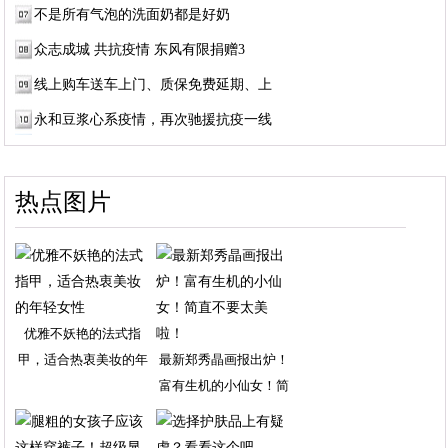
不是所有气泡的洗面奶都是好奶
众志成城 共抗疫情 东风有限捐赠3
线上购车送车上门、质保免费延期、上
永和豆浆心系疫情，再次驰援抗疫一线
热点图片
优雅不妖艳的法式指
甲，适合热衷美妆的年
最新郑秀晶画报出炉！
轻
富有生机的小仙女！简