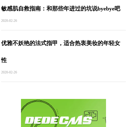
敏感肌自救指南：和那些年进过的坑说byebye吧
2020-02-26
优雅不妖艳的法式指甲，适合热衷美妆的年轻女
性
2020-02-26