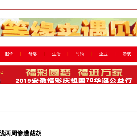
服饰
母婴
生活
时尚
企业
游戏
0仅上线两周惨遭截胡