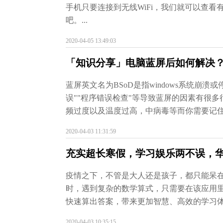
手机只要连接到无线WiFi，我们就可以查看
吧。...
2020-04-05 13:49:03
「知识分享」电脑蓝屏后如何解决
蓝屏英文名为BSoD是指windows系统崩
误""程序错误检查"等导致蓝屏的因素有很
频过度以及温度过高，中病毒等而你需要记住
2020-04-03 11:31:59
充实超长寒假，学习娱乐两不误，华为Ma
疫情之下，不管是大人还是孩子，都只能呆
时，遇到复杂的数学算式，只需要在该应用里手
快速算出答案，带来更加智慧、高效的学习体验
2020-04-03 10:35:15