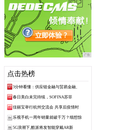
广告
点击热榜
3分钟看懂：供应链金融与贸易金融、
春日美白未完待续，SOFINA苏菲
佳丽宝举行杭州交流会 共享后疫情时
乐视手机一周年销量就破千万？细想惊
5G浪潮下,酷派将发智能穿戴AR新