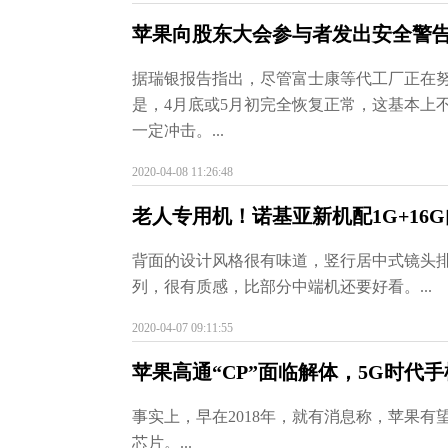
苹果向股东大会参与者发出安全警告 i
据瑞银报告指出，尽管富士康等代工厂正在
是，4月底或5月初完全恢复正常，这基本上不会对
一定冲击。...
2020-04-08 11:26:48
老人专用机！诺基亚新机配1G+16
背面的设计风格很有味道，竖行居中式镜头排列，
列，很有质感，比部分中端机还要好看。...
2020-04-07 09:11:55
苹果高通“CP”面临解体，5G时代
事实上，早在2018年，就有消息称，苹果有望在
芯片。...