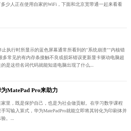
有多少人正在使用自家的WiFi，下面和北京宽带通一起来看看
？
溃或停止执行时所显示的蓝色屏幕通常所看到的"系统崩溃""内核错
多很多常见的有内存条接触不良或损坏错误更新显卡驱动电脑超
的是这些名词代码就能知道电脑出现了什么...
tePad Pro来助力
在家里，既是保护自己，也是为社会做贡献。在学习数学课程
写输入算式，华为MatePadPro就能立即将其转化为印刷体并
。...