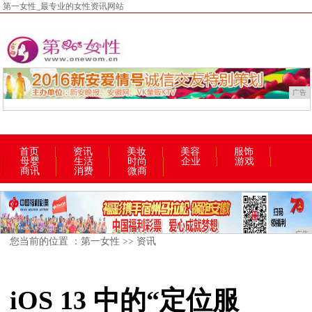
第一女性_最专业的女性资讯网站
广告
首页
资讯
美妆
美容
服饰
母婴
生活
时尚
企业
游戏
商讯
消费
微商
广告
您当前的位置 ：
第一女性
>>
资讯
iOS 13 中的“定位服