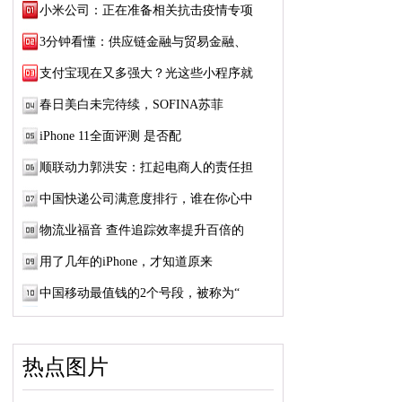
小米公司：正在准备相关抗击疫情专项
3分钟看懂：供应链金融与贸易金融、
支付宝现在又多强大？光这些小程序就
春日美白未完待续，SOFINA苏菲
iPhone 11全面评测 是否配
顺联动力郭洪安：扛起电商人的责任担
中国快递公司满意度排行，谁在你心中
物流业福音 查件追踪效率提升百倍的
用了几年的iPhone，才知道原来
中国移动最值钱的2个号段，被称为“
热点图片