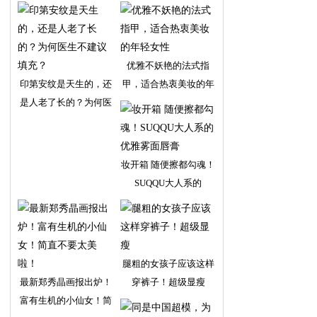
优雅不妖艳的法式指
印第安纹是天生的，还
甲，适合热衷美妆的年
是人老了长的？为何医
轻
妆开箱 随便擦都勾魂！
SUQQU大人系的
腿粗的女孩子应该这样
最新郑秀晶画报出炉！
穿裤子！超级显瘦
富有生机的小仙女！简