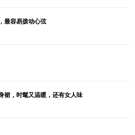
，最容易拨动心弦
身裙，时髦又温暖，还有女人味