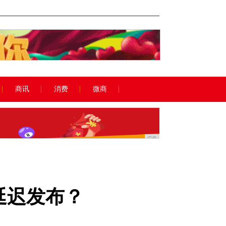
广告
商讯
消费
微商
广告
恐延迟发布？