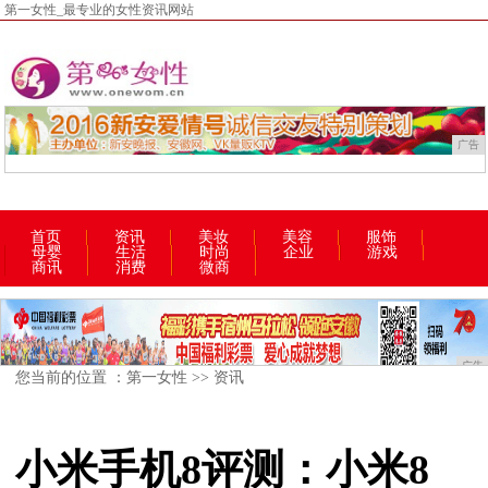
第一女性_最专业的女性资讯网站
广告
首页
资讯
美妆
美容
服饰
母婴
生活
时尚
企业
游戏
商讯
消费
微商
广告
您当前的位置 ：
第一女性
>>
资讯
小米手机8评测：小米8